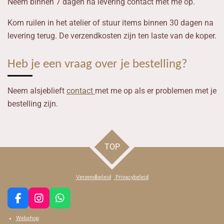
Neem binnen 7 dagen na levering contact met me op.
Kom ruilen in het atelier of stuur items binnen 30 dagen na
levering terug. De verzendkosten zijn ten laste van de koper.
Heb je een vraag over je bestelling?
Neem alsjeblieft
contact
met me op als er problemen met je
bestelling zijn.
TOP
Verzendbeleid
Privacybeleid
F
I
W
a
n
h
Webshop
c
s
a