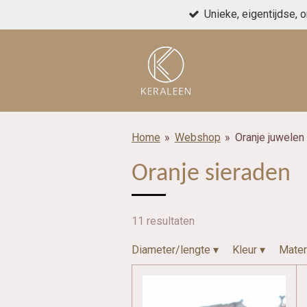
Unieke, eigentijdse, 
Ga
direct
naar
de
hoofdinhoud
Home
»
Webshop
»
Oranje juwelen
Oranje sieraden
11 resultaten
Diameter/lengte
▾
Kleur
▾
Mater