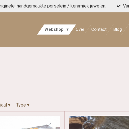
originele, handgemaakte porselein / keramiek juwelen.
Va
Webshop
Over
Contact
Blog
iaal
▾
Type
▾