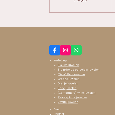
F
I
W
a
n
h
Webshop
c
s
a
Blauwe juwelen
e
t
t
Bruin/beige porselein juwelen
b
a
s
(Oker) Gele juwelen
o
g
A
Groene juwelen
o
r
p
Oranje juwelen
k
a
p
Rode juwelen
m
(Gemarmerd) Witte juwelen
Paarse/Roze juwelen
Zwarte juwelen
Over
Contact