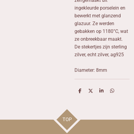
zelfgemaakt uit
ingekleurde porselein en
bewerkt met glanzend
glazuur. Ze werden
gebakken op 1180°C, wat
ze onbreekbaar maakt.
De stekertjes zijn sterling
zilver, echt zilver, ag925
Diameter: 8mm
D
D
S
D
e
e
h
e
l
e
a
l
e
l
r
e
n
e
n
TOP