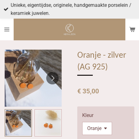
Unieke, eigentijdse, originele, handgemaakte porselein /
Ga
keramiek juwelen.
direct
naar
de
hoofdinhoud
Oranje - zilver
(AG 925)
€ 35,00
Kleur