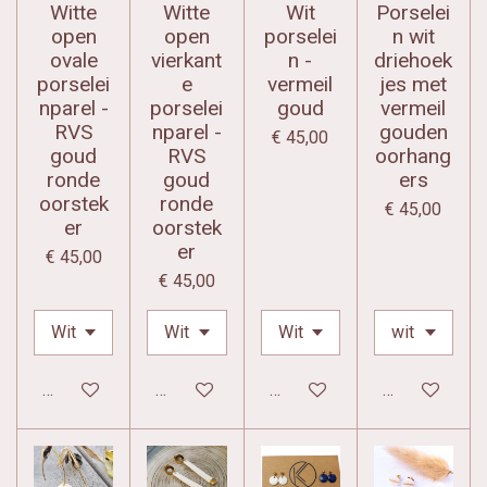
Witte
Witte
Wit
Porselei
open
open
porselei
n wit
ovale
vierkant
n -
driehoek
porselei
e
vermeil
jes met
nparel -
porselei
goud
vermeil
RVS
nparel -
gouden
€ 45,00
goud
RVS
oorhang
ronde
goud
ers
oorstek
ronde
€ 45,00
er
oorstek
er
€ 45,00
€ 45,00
In winkelwagen
In winkelwagen
In winkelwagen
In winkelwag