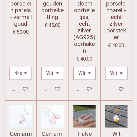
porselei
gouden
bloem
porselei
n parels
oorbelke
oorbelle
nparel -
- vermeil
tting
tjes,
echt
goud
echt
zilver
€ 45,00
zilver
oorstek
€ 50,00
(AG925)
er
oorhake
€ 40,00
n
€ 40,00
In winkelwagen
In winkelwagen
In winkelwagen
In winkelwag
Gemarm
Gemarm
Halve
Wit