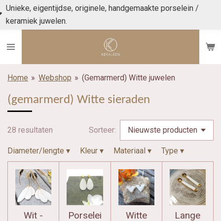
/
Ga
Vanaf €70 gratis verzending
direct
naar
de
hoofdinhoud
Home
»
Webshop
»
(Gemarmerd) Witte juwelen
(gemarmerd) Witte sieraden
28 resultaten
Sorteer:
Diameter/lengte
▾
Kleur
▾
Materiaal
▾
Type
▾
Wit -
Porselei
Witte
Lange