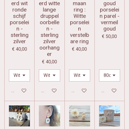
erd wit
erd witte
maan
goud
ronde
lange
ring :
porselei
schijf
druppel
Witte
n parel -
porselei
oorbelle
porselei
vermeil
n -
n -
n
goud
sterling
sterling
verstelb
€ 50,00
zilver
zilver
are ring
oorhang
€ 40,00
€ 40,00
er
€ 40,00
In winkelwagen
In winkelwagen
In winkelwagen
In winkelwag