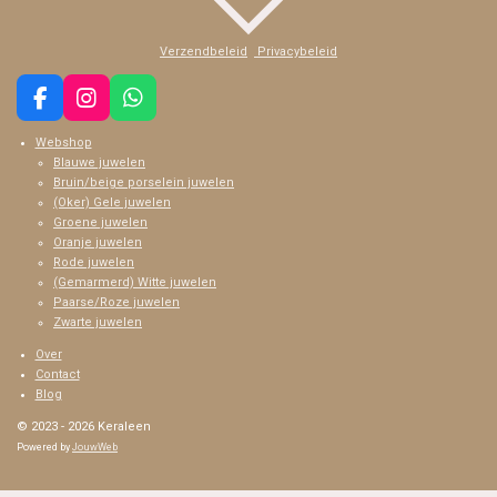
Verzendbeleid
Privacybeleid
F
I
W
a
n
h
Webshop
c
s
a
Blauwe juwelen
e
t
t
Bruin/beige porselein juwelen
b
a
s
(Oker) Gele juwelen
o
g
A
Groene juwelen
o
r
p
Oranje juwelen
k
a
p
Rode juwelen
m
(Gemarmerd) Witte juwelen
Paarse/Roze juwelen
Zwarte juwelen
Over
Contact
Blog
© 2023 - 2026 Keraleen
Powered by
JouwWeb