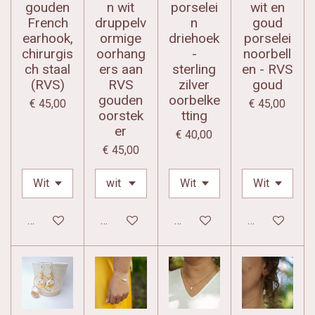
gouden
n wit
porselei
wit en
French
druppelv
n
goud
earhook,
ormige
driehoek
porselei
chirurgis
oorhang
-
noorbell
ch staal
ers aan
sterling
en - RVS
(RVS)
RVS
zilver
goud
gouden
oorbelke
€ 45,00
€ 45,00
oorstek
tting
er
€ 40,00
€ 45,00
In winkelwagen
In winkelwagen
In winkelwagen
In winkelwag