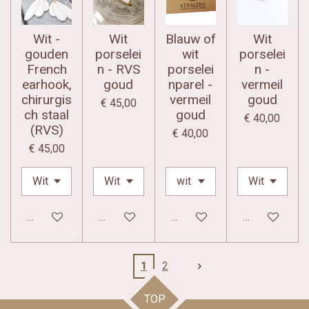
Wit -
Wit
Blauw of
Wit
gouden
porselei
wit
porselei
French
n - RVS
porselei
n -
earhook,
goud
nparel -
vermeil
chirurgis
vermeil
goud
€ 45,00
ch staal
goud
€ 40,00
(RVS)
€ 40,00
€ 45,00
In winkelwagen
In winkelwagen
In winkelwagen
In winkelwag
1
2
TOP