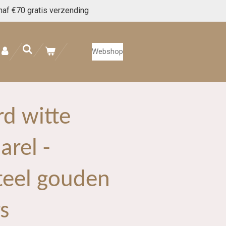
naf €70 gratis verzending
Webshop
d witte
arel -
steel gouden
s