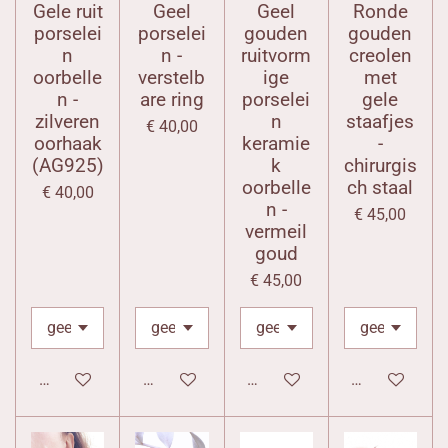
Gele ruit
Geel
Geel
Ronde
porselei
porselei
gouden
gouden
n
n -
ruitvorm
creolen
oorbelle
verstelb
ige
met
n -
are ring
porselei
gele
zilveren
n
staafjes
€ 40,00
oorhaak
keramie
-
(AG925)
k
chirurgis
oorbelle
ch staal
€ 40,00
n -
€ 45,00
vermeil
goud
€ 45,00
In winkelwagen
In winkelwagen
In winkelwagen
In winkelwag