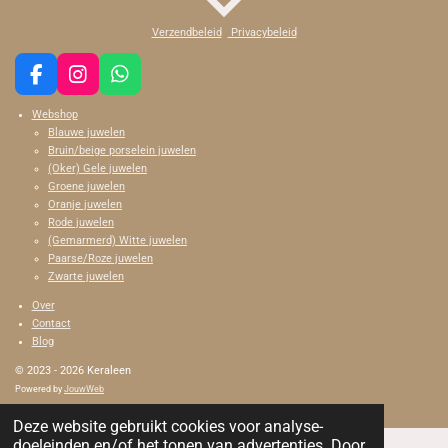
Verzendbeleid
Privacybeleid
F
I
W
a
n
h
Webshop
c
s
a
Blauwe juwelen
e
t
t
Bruin/beige porselein juwelen
b
a
s
(Oker) Gele juwelen
o
g
A
Groene juwelen
o
r
p
Oranje juwelen
k
a
p
Rode juwelen
m
(Gemarmerd) Witte juwelen
Paarse/Roze juwelen
Zwarte juwelen
Over
Contact
Blog
© 2023 - 2026 Keraleen
Powered by
JouwWeb
Deze website gebruikt cookies voor analyse-
doeleinden en/of het tonen van advertenties. Door