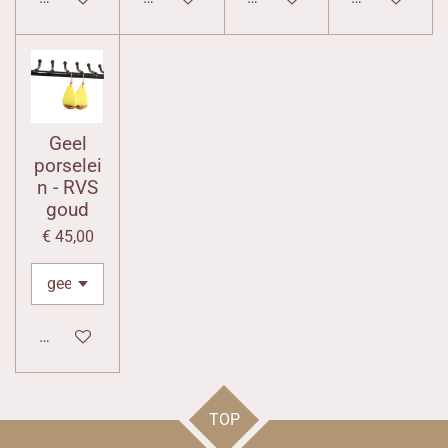
Geel
porselei
n - RVS
goud
€ 45,00
In winkelwagen
TOP