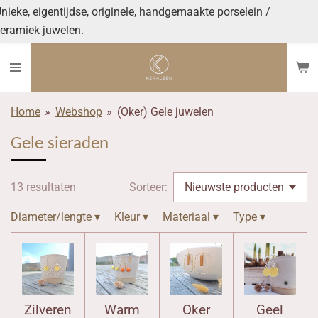
aakte porselein /
Ga
Vanaf €70 gratis verze
direct
naar
de
hoofdinhoud
Home
»
Webshop
»
(Oker) Gele juwelen
Gele sieraden
13 resultaten
Sorteer:
Diameter/lengte
▾
Kleur
▾
Materiaal
▾
Type
▾
Zilveren
Warm
Oker
Geel