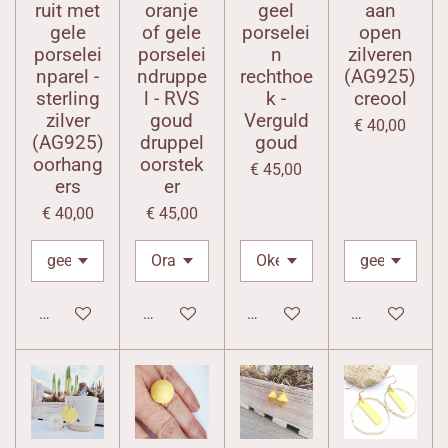
ruit met
oranje
geel
aan
gele
of gele
porselei
open
porselei
porselei
n
zilveren
nparel -
ndruppe
rechthoe
(AG925)
sterling
l - RVS
k -
creool
zilver
goud
Verguld
€ 40,00
(AG925)
druppel
goud
oorhang
oorstek
€ 45,00
ers
er
€ 40,00
€ 45,00
In winkelwagen
In winkelwagen
In winkelwagen
In winkelwag