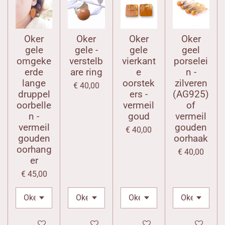
Oker
Oker
Oker
Oker
gele
gele -
gele
geel
omgeke
verstelb
vierkant
porselei
erde
are ring
e
n -
lange
oorstek
zilveren
€ 40,00
druppel
ers -
(AG925)
oorbelle
vermeil
of
n -
goud
vermeil
vermeil
gouden
€ 40,00
gouden
oorhaak
oorhang
€ 40,00
er
€ 45,00
In winkelwagen
In winkelwagen
In winkelwagen
In winkelwag