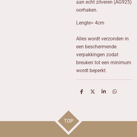
aan echt zilveren (AG925)
oorhaken.
Lengte= 4cm
Alles wordt verzonden in
een beschermende
verpakkingen zodat
breuken tot een minimum
wordt beperkt.
D
D
S
D
e
e
h
e
l
e
a
l
e
l
r
e
n
e
n
TOP