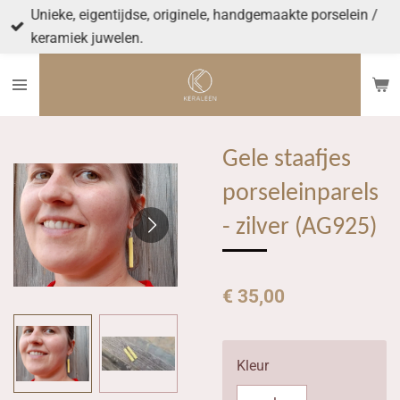
Unieke, eigentijdse, originele, handgemaakte porselein /
Ga
keramiek juwelen.
direct
naar
de
hoofdinhoud
Gele staafjes
porseleinparels
- zilver (AG925)
€ 35,00
Kleur