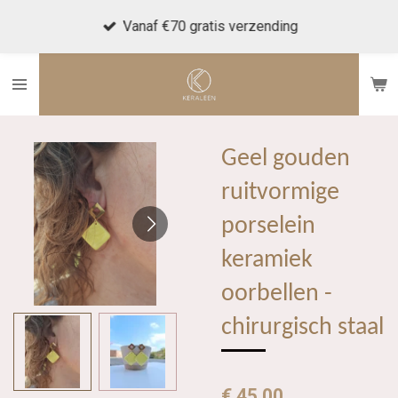
Ga
Vanaf €70 gratis verzending
direct
naar
de
hoofdinhoud
Geel gouden
ruitvormige
porselein
keramiek
oorbellen -
chirurgisch staal
€ 45,00