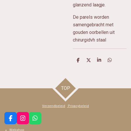
glanzend laagje.
De parels worden
samengebracht met
gouden oorbellen uit
chirurgidvh staal
D
D
S
D
e
e
h
e
l
e
a
l
e
l
r
e
n
e
n
TOP
Verzendbeleid
Privacybeleid
F
I
W
a
n
h
Webshop