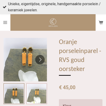
Unieke, eigentijdse, originele, handgemaakte porselein /
Ga
keramiek juwelen.
direct
naar
de
hoofdinhoud
Oranje
porseleinparel -
RVS goud
oorsteker
€ 45,00
Kleur