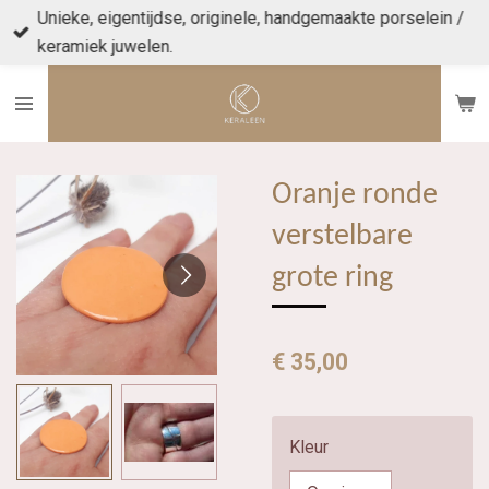
Unieke, eigentijdse, originele, handgemaakte porselein /
Ga
keramiek juwelen.
direct
naar
de
hoofdinhoud
Oranje ronde
verstelbare
grote ring
€ 35,00
Kleur