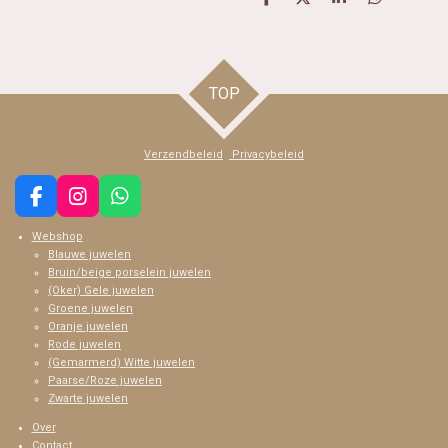
D
D
S
D
e
e
h
e
l
e
a
l
e
l
r
e
n
e
n
TOP
Verzendbeleid
Privacybeleid
F
I
W
a
n
h
Webshop
c
s
a
Blauwe juwelen
e
t
t
Bruin/beige porselein juwelen
b
a
s
(Oker) Gele juwelen
o
g
A
Groene juwelen
o
r
p
Oranje juwelen
k
a
p
Rode juwelen
m
(Gemarmerd) Witte juwelen
Paarse/Roze juwelen
Zwarte juwelen
Over
Contact