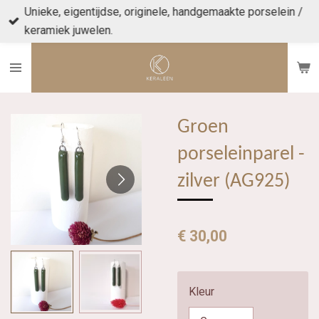
Unieke, eigentijdse, originele, handgemaakte porselein /
Ga
keramiek juwelen.
direct
naar
de
hoofdinhoud
Groen
porseleinparel -
zilver (AG925)
€ 30,00
Kleur