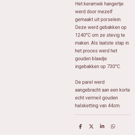
Het keramiek hangertje
werd door mezelf
gemaakt uit porselein.
Deze werd gebakken op
1240°C om ze stevig te
maken. Als laatste stap in
het proces werd het
gouden blaadje
ingebakken op 730°C.
De parel werd
aangebracht aan een korte
echt vermeil gouden
halsketting van 44cm.
D
D
S
D
e
e
h
e