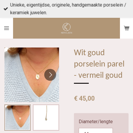
Unieke, eigentijdse, originele, handgemaakte porselein /
Ga
keramiek juwelen.
direct
naar
de
hoofdinhoud
Wit goud
porselein parel
- vermeil goud
€ 45,00
Diameter/lengte