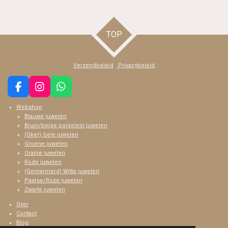
l
e
a
l
e
l
r
e
n
e
n
TOP
Verzendbeleid
Privacybeleid
F
I
W
a
n
h
Webshop
c
s
a
Blauwe juwelen
e
t
t
Bruin/beige porselein juwelen
b
a
s
(Oker) Gele juwelen
o
g
A
Groene juwelen
o
r
p
Oranje juwelen
k
a
p
Rode juwelen
m
(Gemarmerd) Witte juwelen
Paarse/Roze juwelen
Zwarte juwelen
Over
Contact
Blog