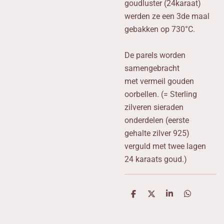
goudluster (24karaat)
werden ze een 3de maal
gebakken op 730°C.
De parels worden
samengebracht
met vermeil gouden
oorbellen. (= Sterling
zilveren sieraden
onderdelen (eerste
gehalte zilver 925)
verguld met twee lagen
24 karaats goud.)
D
D
S
D
e
e
h
e
l
e
a
l
e
l
r
e