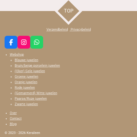
n
e
n
TOP
Verzendbeleid
Privacybeleid
F
I
W
a
n
h
Webshop
c
s
a
Blauwe juwelen
e
t
t
Bruin/beige porselein juwelen
b
a
s
(Oker) Gele juwelen
o
g
A
Groene juwelen
o
r
p
Oranje juwelen
k
a
p
Rode juwelen
m
(Gemarmerd) Witte juwelen
Paarse/Roze juwelen
Zwarte juwelen
Over
Contact
Blog
© 2023 - 2026 Keraleen