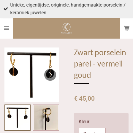
Unieke, eigentijdse, originele, handgemaakte porselein /
Ga
keramiek juwelen.
direct
naar
de
hoofdinhoud
Zwart porselein
parel - vermeil
goud
€ 45,00
Kleur