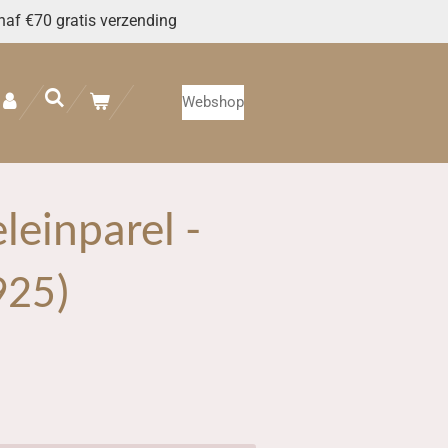
naf €70 gratis verzending
Webshop
leinparel -
925)