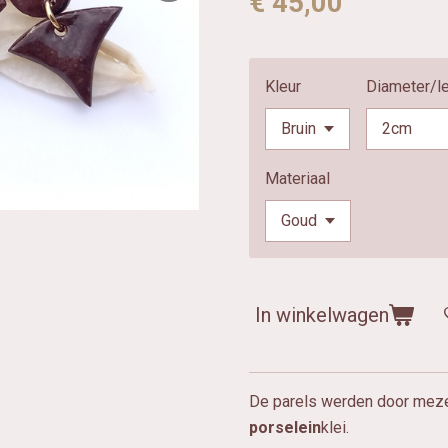
€ 45,00
Kleur
Diameter/l
Materiaal
In winkelwagen
De parels werden door meze
porselein
klei.