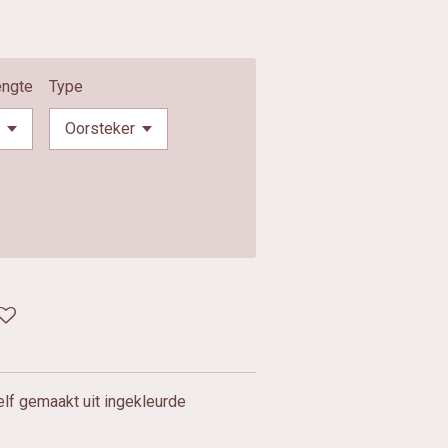
engte
Type
lf gemaakt uit ingekleurde