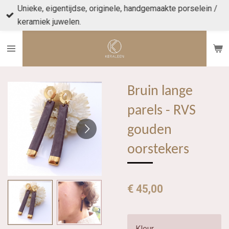
Unieke, eigentijdse, originele, handgemaakte porselein /
Ga
keramiek juwelen.
direct
naar
de
hoofdinhoud
Bruin lange
parels - RVS
gouden
oorstekers
€ 45,00
Kleur