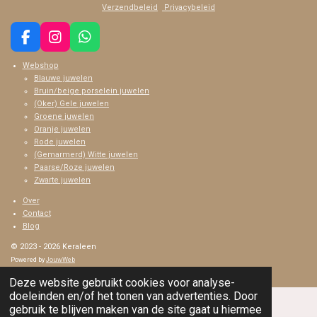
Verzendbeleid
Privacybeleid
F
I
W
a
n
h
Webshop
c
s
a
Blauwe juwelen
e
t
t
Bruin/beige porselein juwelen
b
a
s
(Oker) Gele juwelen
o
g
A
Groene juwelen
o
r
p
Oranje juwelen
k
a
p
Rode juwelen
m
(Gemarmerd) Witte juwelen
Paarse/Roze juwelen
Zwarte juwelen
Over
Contact
Blog
© 2023 - 2026 Keraleen
Powered by
JouwWeb
Deze website gebruikt cookies voor analyse-
doeleinden en/of het tonen van advertenties. Door
gebruik te blijven maken van de site gaat u hiermee