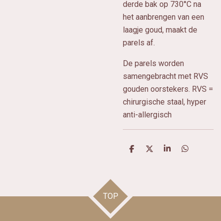
derde bak op 730°C na
het aanbrengen van een
laagje goud, maakt de
parels af.
De parels worden
samengebracht met RVS
gouden oorstekers. RVS =
chirurgische staal, hyper
anti-allergisch
D
D
S
D
e
e
h
e
l
e
a
l
e
l
r
e
n
e
n
TOP