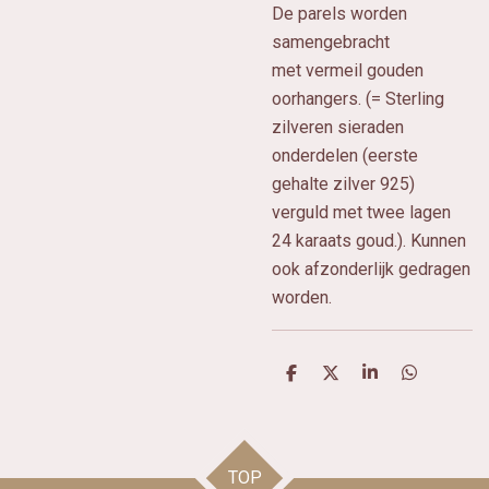
De parels worden
samengebracht
met vermeil gouden
oorhangers. (= Sterling
zilveren sieraden
onderdelen (eerste
gehalte zilver 925)
verguld met twee lagen
24 karaats goud.). Kunnen
ook afzonderlijk gedragen
worden.
D
D
S
D
e
e
h
e
l
e
a
l
e
l
r
e
n
e
n
TOP