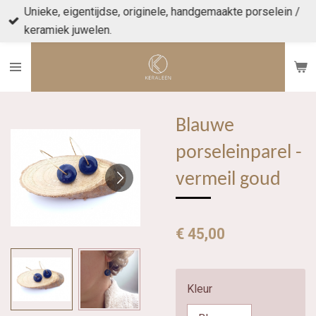
Unieke, eigentijdse, originele, handgemaakte porselein /
Ga
keramiek juwelen.
direct
naar
de
hoofdinhoud
Blauwe
porseleinparel -
vermeil goud
€ 45,00
Kleur