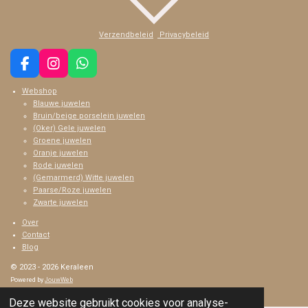
Verzendbeleid
Privacybeleid
F
I
W
a
n
h
Webshop
c
s
a
Blauwe juwelen
e
t
t
Bruin/beige porselein juwelen
b
a
s
(Oker) Gele juwelen
o
g
A
Groene juwelen
o
r
p
Oranje juwelen
k
a
p
Rode juwelen
m
(Gemarmerd) Witte juwelen
Paarse/Roze juwelen
Zwarte juwelen
Over
Contact
Blog
© 2023 - 2026 Keraleen
Powered by
JouwWeb
Deze website gebruikt cookies voor analyse-