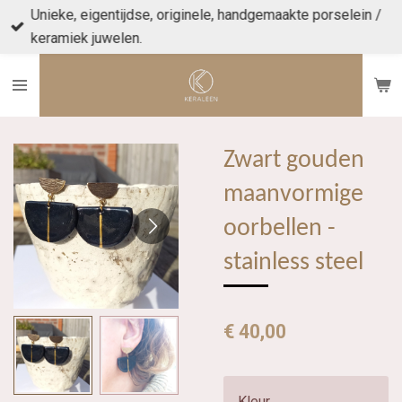
Unieke, eigentijdse, originele, handgemaakte porselein /
Ga
keramiek juwelen.
direct
naar
de
hoofdinhoud
Zwart gouden
maanvormige
oorbellen -
stainless steel
€ 40,00
Kleur