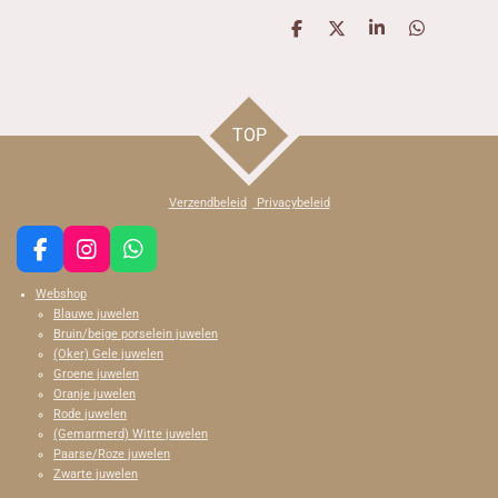
D
D
S
D
e
e
h
e
l
e
a
l
e
l
r
e
n
e
n
TOP
Verzendbeleid
Privacybeleid
F
I
W
a
n
h
Webshop
c
s
a
Blauwe juwelen
e
t
t
Bruin/beige porselein juwelen
b
a
s
(Oker) Gele juwelen
o
g
A
Groene juwelen
o
r
p
Oranje juwelen
k
a
p
Rode juwelen
m
(Gemarmerd) Witte juwelen
Paarse/Roze juwelen
Zwarte juwelen