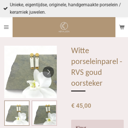
Unieke, eigentijdse, originele, handgemaakte porselein /
Ga
keramiek juwelen.
direct
naar
de
hoofdinhoud
Witte
porseleinparel -
RVS goud
oorsteker
€ 45,00
Kleur