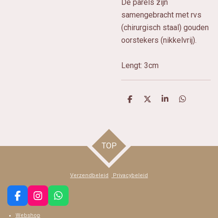
De parels zijn
samengebracht met rvs
(chirurgisch staal) gouden
oorstekers (nikkelvrij).
Lengt: 3cm
D
D
S
D
e
e
h
e
l
e
a
l
e
l
r
e
n
e
n
TOP
Verzendbeleid
Privacybeleid
F
I
W
a
n
h
Webshop