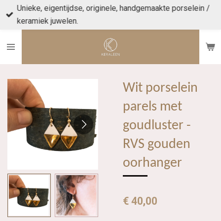
Unieke, eigentijdse, originele, handgemaakte porselein /
Ga
keramiek juwelen.
direct
naar
de
hoofdinhoud
Wit porselein
parels met
goudluster -
RVS gouden
oorhanger
€ 40,00