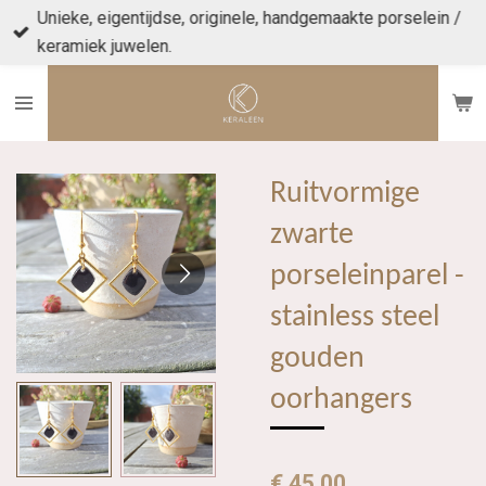
Unieke, eigentijdse, originele, handgemaakte porselein /
Ga
keramiek juwelen.
direct
naar
de
hoofdinhoud
Ruitvormige
zwarte
porseleinparel -
stainless steel
gouden
oorhangers
€ 45,00