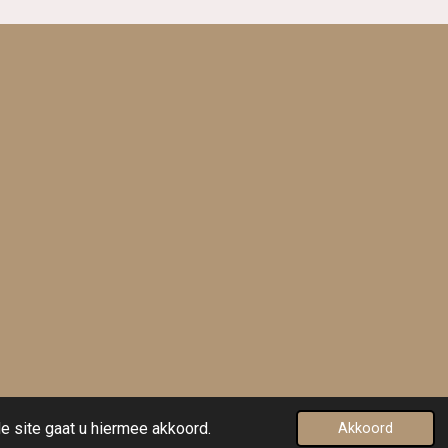
Powered by
JouwWeb
e site gaat u hiermee akkoord.
Akkoord