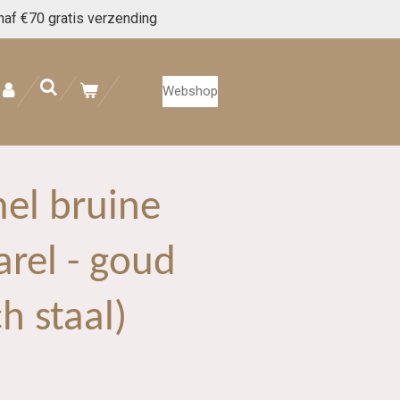
naf €70 gratis verzending
Webshop
mel bruine
arel - goud
h staal)