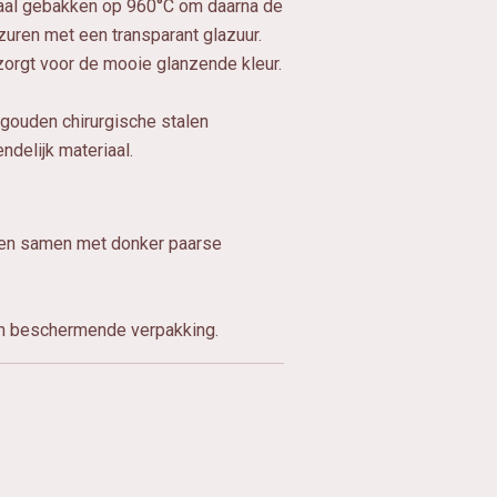
aal gebakken op 960°C om daarna de
azuren met een transparant glazuur.
orgt voor de mooie glanzende kleur.
 gouden chirurgische stalen
endelijk materiaal.
ren samen met donker paarse
en beschermende verpakking.