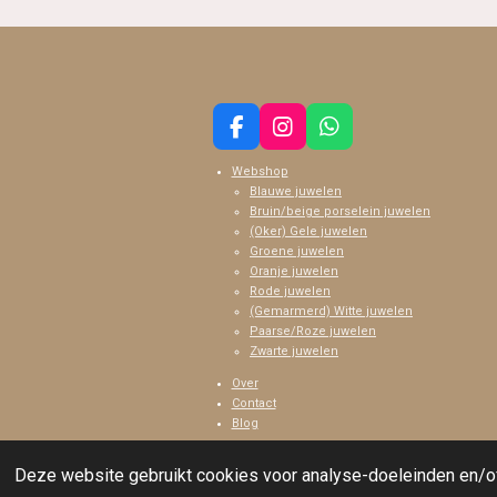
F
I
W
a
n
h
Webshop
c
s
a
Blauwe juwelen
e
t
t
Bruin/beige porselein juwelen
b
a
s
(Oker) Gele juwelen
o
g
A
Groene juwelen
o
r
p
Oranje juwelen
k
a
p
Rode juwelen
m
(Gemarmerd) Witte juwelen
Paarse/Roze juwelen
Zwarte juwelen
Over
Contact
Blog
© 2023 - 2026 Keraleen
Deze website gebruikt cookies voor analyse-doeleinden en/of 