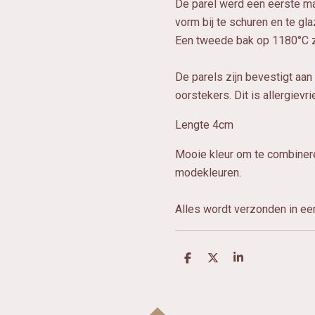
De parel werd een eerste m
vorm bij te schuren en te gl
Een tweede bak op 1180°C z
De parels zijn bevestigt aan
oorstekers. Dit is allergievri
Lengte 4cm
Mooie kleur om te combine
modekleuren.
Alles wordt verzonden in e
D
D
S
e
e
h
l
e
a
e
l
r
n
e