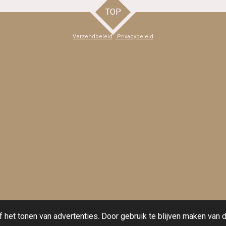
TOP
Verzendbeleid
Privacybeleid
het tonen van advertenties. Door gebruik te blijven maken van d