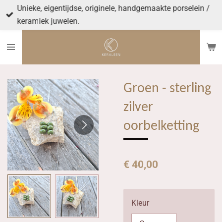
Unieke, eigentijdse, originele, handgemaakte porselein /
Ga
keramiek juwelen.
direct
naar
de
hoofdinhoud
Groen - sterling
zilver
oorbelketting
€ 40,00
Kleur