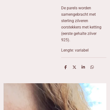
De parels worden
samengebracht met
sterling zilveren
oorstekkers met ketting
(eerste gehalte zilver
925).
Lengte: variabel
D
D
S
D
e
e
h
e
l
e
a
l
e
l
r
e
n
e
n