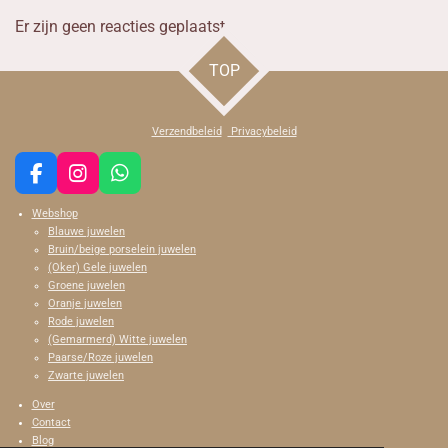
Er zijn geen reacties geplaatst.
TOP
Verzendbeleid
Privacybeleid
F
I
W
a
n
h
Webshop
c
s
a
Blauwe juwelen
e
t
t
Bruin/beige porselein juwelen
b
a
s
(Oker) Gele juwelen
o
g
A
Groene juwelen
o
r
p
Oranje juwelen
k
a
p
Rode juwelen
m
(Gemarmerd) Witte juwelen
Paarse/Roze juwelen
Zwarte juwelen
Over
Contact
Blog