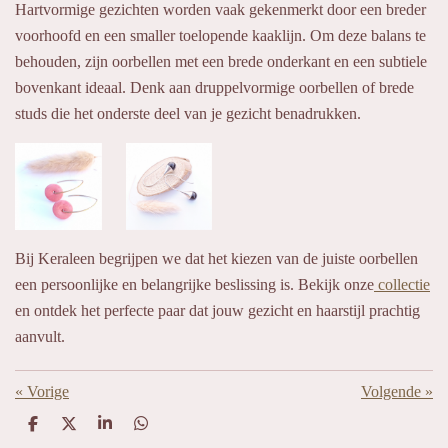
Hartvormige gezichten worden vaak gekenmerkt door een breder
voorhoofd en een smaller toelopende kaaklijn. Om deze balans te
behouden, zijn oorbellen met een brede onderkant en een subtiele
bovenkant ideaal. Denk aan druppelvormige oorbellen of brede
studs die het onderste deel van je gezicht benadrukken.
Bij Keraleen begrijpen we dat het kiezen van de juiste oorbellen
een persoonlijke en belangrijke beslissing is. Bekijk onze
collectie
en ontdek het perfecte paar dat jouw gezicht en haarstijl prachtig
aanvult.
«
Vorige
Volgende
»
D
D
S
D
e
e
h
e