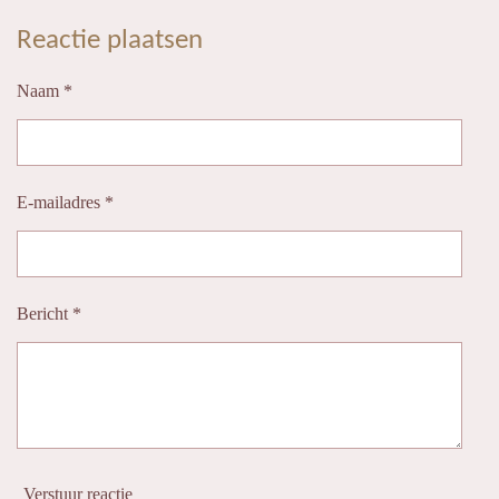
l
e
a
l
e
l
r
e
Reactie plaatsen
n
e
n
Naam *
E-mailadres *
Bericht *
Verstuur reactie