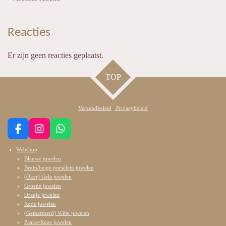
Reacties
Er zijn geen reacties geplaatst.
TOP
Verzendbeleid
Privacybeleid
F
I
W
a
n
h
Webshop
c
s
a
Blauwe juwelen
e
t
t
Bruin/beige porselein juwelen
b
a
s
(Oker) Gele juwelen
o
g
A
Groene juwelen
o
r
p
Oranje juwelen
k
a
p
Rode juwelen
m
(Gemarmerd) Witte juwelen
Paarse/Roze juwelen