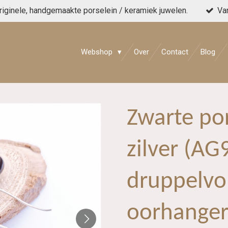
originele, handgemaakte porselein / keramiek juwelen.
Va
Webshop
Over
Contact
Blog
Zwarte por
zilver (AG
druppelvo
oorhange