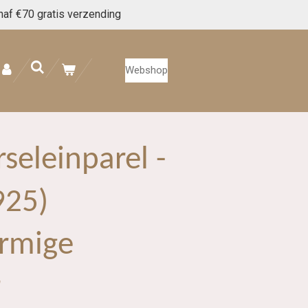
naf €70 gratis verzending
Webshop
seleinparel -
925)
rmige
r