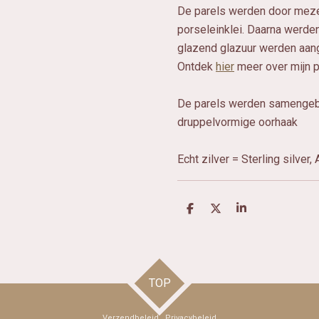
De parels werden door meze
porseleinklei. Daarna werd
glazend glazuur werden aan
Ontdek
hier
meer over mijn p
De parels werden samengebr
druppelvormige oorhaak
Echt zilver = Sterling silver
D
D
S
e
e
h
l
e
a
e
l
r
n
e
TOP
Verzendbeleid
Privacybeleid