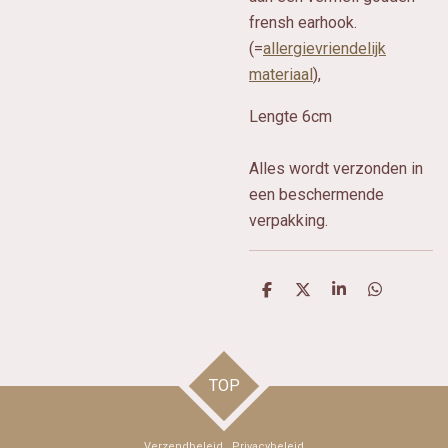
frensh earhook.
(=
allergievriendelijk
materiaal
),
Lengte 6cm
Alles wordt verzonden in
een beschermende
verpakking.
D
D
S
D
e
e
h
e
l
e
a
l
e
l
r
e
n
e
n
TOP
Verzendbeleid
Privacybeleid