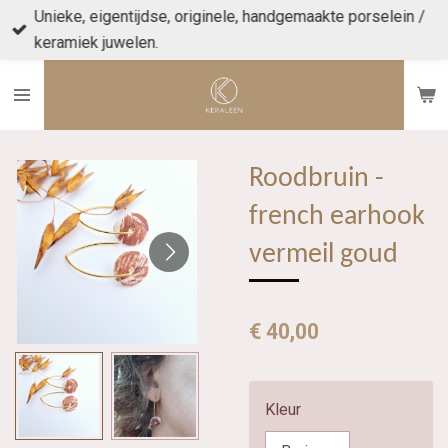
Unieke, eigentijdse, originele, handgemaakte porselein /
Ga
keramiek juwelen.
direct
naar
de
hoofdinhoud
Roodbruin -
french earhook
vermeil goud
€ 40,00
Kleur