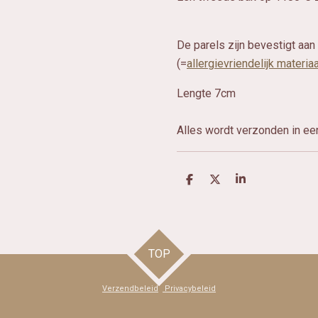
De parels zijn bevestigt aa
(=
allergievriendelijk materiaa
Lengte 7cm
Alles wordt verzonden in e
D
D
S
e
e
h
l
e
a
e
l
r
n
e
TOP
Verzendbeleid
Privacybeleid