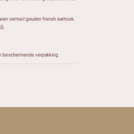
n een vermeil gouden frensh earhook.
l
),
en beschermende verpakking.