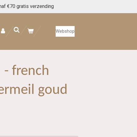
naf €70 gratis verzending
Webshop
 - french
ermeil goud