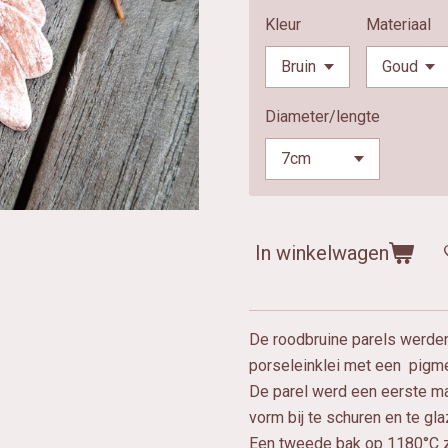
Kleur
Materiaal
Diameter/lengte
In winkelwagen
De roodbruine parels werde
porseleinklei met een pigme
De parel werd een eerste m
vorm bij te schuren en te gl
Een tweede bak op 1180°C z