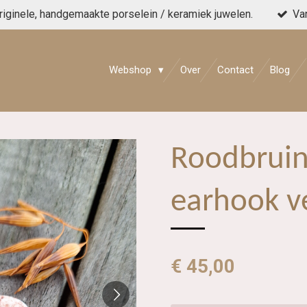
originele, handgemaakte porselein / keramiek juwelen.
Va
Webshop
Over
Contact
Blog
Roodbruin
earhook v
€ 45,00