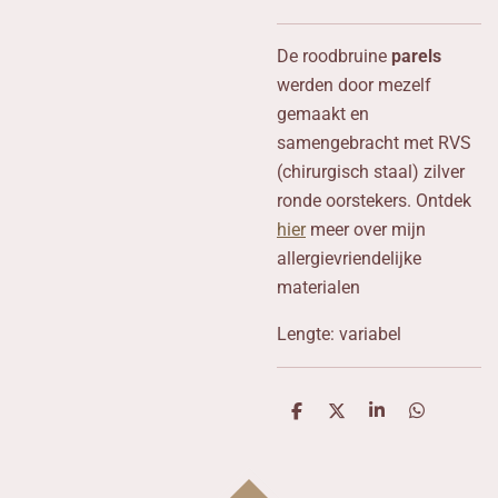
De roodbruine
parels
werden door mezelf
gemaakt en
samengebracht met RVS
(chirurgisch staal) zilver
ronde oorstekers. Ontdek
hier
meer over mijn
allergievriendelijke
materialen
Lengte: variabel
D
D
S
D
e
e
h
e
l
e
a
l
e
l
r
e
n
e
n