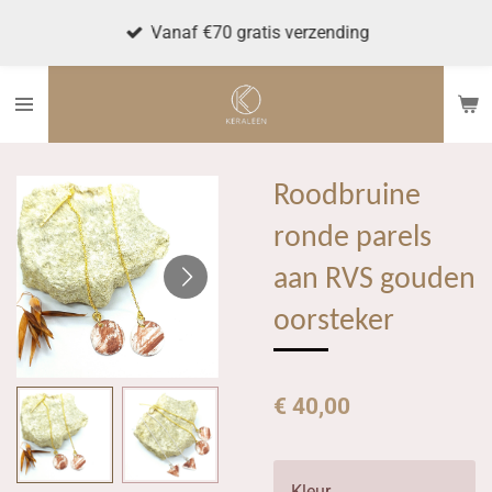
Ga
Vanaf €70 gratis verzending
direct
naar
de
hoofdinhoud
Roodbruine
ronde parels
aan RVS gouden
oorsteker
€ 40,00
Kleur