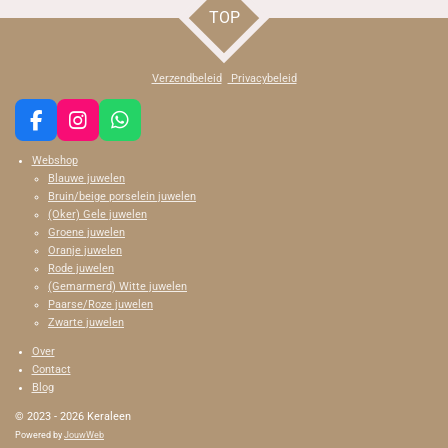
TOP
Verzendbeleid
Privacybeleid
F
I
W
a
n
h
Webshop
c
s
a
Blauwe juwelen
e
t
t
Bruin/beige porselein juwelen
b
a
s
(Oker) Gele juwelen
o
g
A
Groene juwelen
o
r
p
Oranje juwelen
k
a
p
Rode juwelen
m
(Gemarmerd) Witte juwelen
Paarse/Roze juwelen
Zwarte juwelen
Over
Contact
Blog
© 2023 - 2026 Keraleen
Powered by
JouwWeb