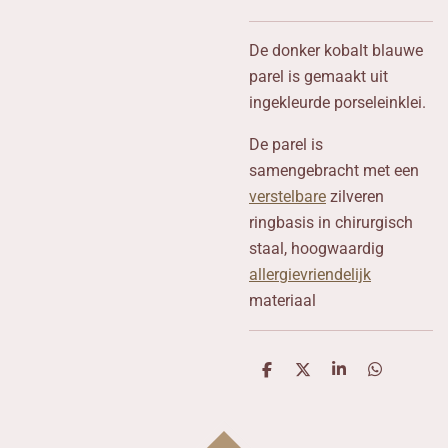
De donker kobalt blauwe
parel is gemaakt uit
ingekleurde porseleinklei.
De parel is
samengebracht met een
verstelbare
zilveren
ringbasis in chirurgisch
staal, hoogwaardig
allergievriendelijk
materiaal
D
D
S
D
e
e
h
e
l
e
a
l
e
l
r
e
n
e
n