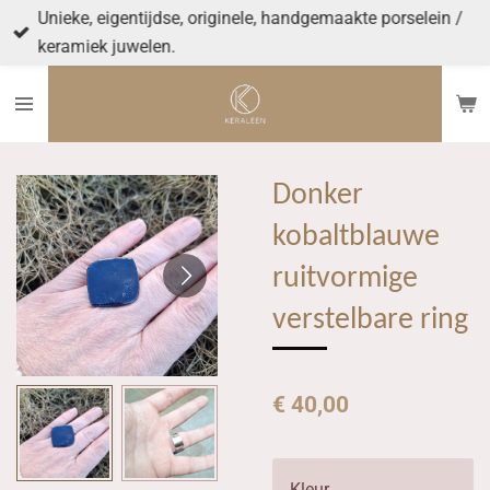
Unieke, eigentijdse, originele, handgemaakte porselein /
Ga
keramiek juwelen.
direct
naar
de
hoofdinhoud
Donker
kobaltblauwe
ruitvormige
verstelbare ring
€ 40,00
Kleur