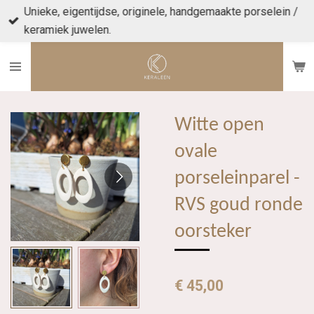
Unieke, eigentijdse, originele, handgemaakte porselein /
Ga
keramiek juwelen.
direct
naar
de
hoofdinhoud
Witte open
ovale
porseleinparel -
RVS goud ronde
oorsteker
€ 45,00