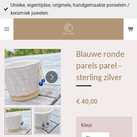
Unieke, eigentijdse, originele, handgemaakte porselein /
Ga
keramiek juwelen.
direct
naar
de
hoofdinhoud
Blauwe ronde
parels parel -
sterling zilver
€ 40,00
Kleur