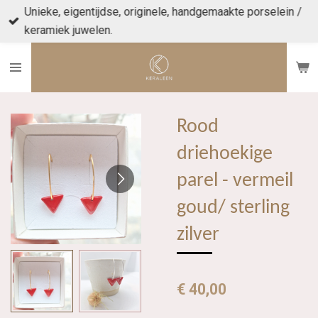
Unieke, eigentijdse, originele, handgemaakte porselein /
Ga
keramiek juwelen.
direct
naar
de
hoofdinhoud
Rood
driehoekige
parel - vermeil
goud/ sterling
zilver
€ 40,00