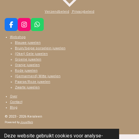
a
t
t
y
e
e
Verzendbeleid
Privacybeleid
r
f
F
I
W
a
n
h
u
Webshop
c
s
a
l
Blauwe juwelen
e
t
t
Bruin/beige porselein juwelen
b
a
s
l
(Oker) Gele juwelen
o
g
A
s
Groene juwelen
o
r
p
Oranje juwelen
c
k
a
p
Rode juwelen
m
r
(Gemarmerd) Witte juwelen
Paarse/Roze juwelen
e
Zwarte juwelen
e
Over
n
Contact
Blog
© 2023 - 2026 Keraleen
Powered by
JouwWeb
Deze website gebruikt cookies voor analyse-