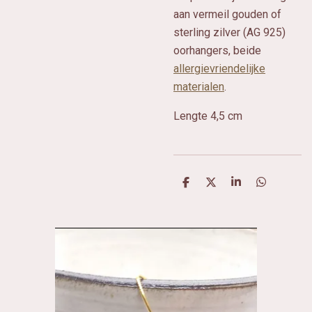
aan vermeil gouden of
sterling zilver (AG 925)
oorhangers, beide
allergievriendelijke
materialen
.
Lengte 4,5 cm
D
D
S
D
e
e
h
e
l
e
a
l
e
l
r
e
n
e
n