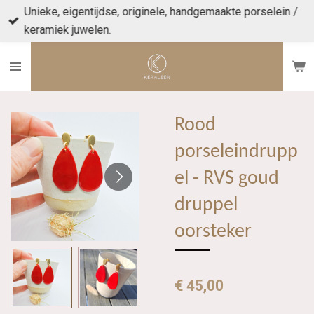
Unieke, eigentijdse, originele, handgemaakte porselein /
Ga
keramiek juwelen.
direct
naar
de
hoofdinhoud
Rood
porseleindrupp
el - RVS goud
druppel
oorsteker
€ 45,00