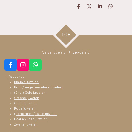
D
D
S
D
e
e
h
e
l
e
a
l
e
l
r
e
n
e
n
TOP
Verzendbeleid
Privacybeleid
F
I
W
a
n
h
Webshop
c
s
a
Blauwe juwelen
e
t
t
Bruin/beige porselein juwelen
b
a
s
(Oker) Gele juwelen
o
g
A
Groene juwelen
o
r
p
Oranje juwelen
k
a
p
Rode juwelen
m
(Gemarmerd) Witte juwelen
Paarse/Roze juwelen
Zwarte juwelen