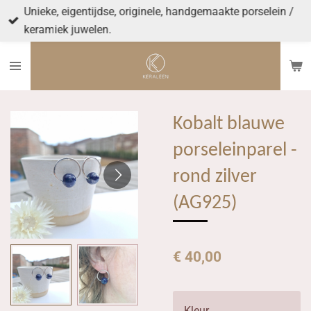
Unieke, eigentijdse, originele, handgemaakte porselein /
Ga
keramiek juwelen.
direct
naar
de
hoofdinhoud
Kobalt blauwe
porseleinparel -
rond zilver
(AG925)
€ 40,00
Kleur